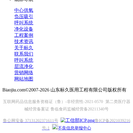
中心供氧
负压吸引
呼叫系统
净化设备
工程案例
技术资讯
关于标久
联系我们
呼叫系统
层流净化
营销网络
网站地图
Biaojiu.com©2007-2026 山东标久医用工程有限公司版权所有
互联网药品信息服务资格证（鲁）-非经营性-2021-0570 第二类医疗器
械经营备案证 鲁临食药监械经营备20211340号
鲁公网安备 37131202371611号
鲁ICP备2021039216
号-1
不良信息举报中心