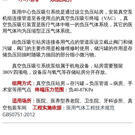
医用中心负压吸引系统是通过设立负压站房，安装真空泵
机组连接管道至各使用点的真空负压吸引终端（VAC），
真
空负压吸引装置
是医疗气体中唯一的负压气体系统，其它的医
用气体均为压缩型正压气体系统。
由负压吸引站房连接各用气点的管道应设立截止阀门和储
污罐，阀门的主要作用是检修维修时使用，储污罐的作用是存
储负压回抽时随吸力抽回的部分细小微污物。
真空负压吸引系统泵组属于机电设备，站房需要预留
380V四项电，设备应与氧气等存储站房分开存放。
组网方式
：真空负压站房→存污罐→负压管道→病房、手
术室等用气点
终端压力范围
：负40-87KPa
适用场所
：医院、医养型养老院、卫生院、牙科诊所、真
医用气体工程技术规范
空包装车间
工程实施依据
：
GB50751-2012