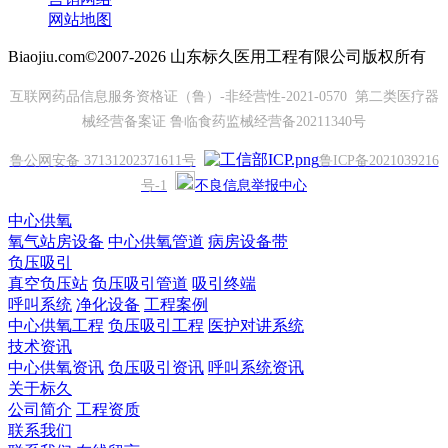
网站地图
Biaojiu.com©2007-2026 山东标久医用工程有限公司版权所有
互联网药品信息服务资格证（鲁）-非经营性-2021-0570 第二类医疗器
械经营备案证 鲁临食药监械经营备20211340号
鲁公网安备 37131202371611号
鲁ICP备2021039216
号-1
不良信息举报中心
中心供氧
氧气站房设备
中心供氧管道
病房设备带
负压吸引
真空负压站
负压吸引管道
吸引终端
呼叫系统
净化设备
工程案例
中心供氧工程
负压吸引工程
医护对讲系统
技术资讯
中心供氧资讯
负压吸引资讯
呼叫系统资讯
关于标久
公司简介
工程资质
联系我们