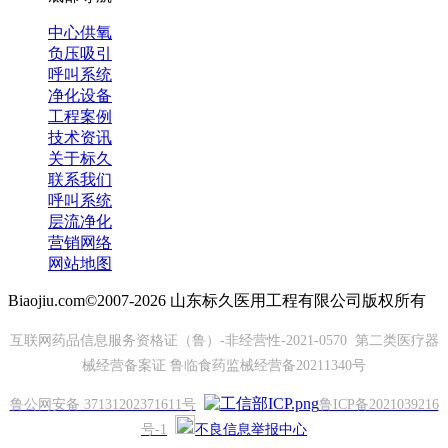
中心供氧
负压吸引
呼叫系统
净化设备
工程案例
技术资讯
关于标久
联系我们
呼叫系统
层流净化
营销网络
网站地图
Biaojiu.com©2007-2026 山东标久医用工程有限公司版权所有
互联网药品信息服务资格证（鲁）-非经营性-2021-0570 第二类医疗器
械经营备案证 鲁临食药监械经营备20211340号
鲁公网安备 37131202371611号
鲁ICP备2021039216
号-1
不良信息举报中心